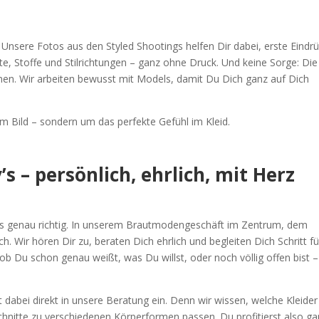
Unsere Fotos aus den Styled Shootings helfen Dir dabei, erste Eindr
, Stoffe und Stilrichtungen – ganz ohne Druck. Und keine Sorge: Die
nnen. Wir arbeiten bewusst mit Models, damit Du Dich ganz auf Dich
m Bild – sondern um das perfekte Gefühl im Kleid.
s – persönlich, ehrlich, mit Herz
uns genau richtig. In unserem Brautmodengeschäft im Zentrum, dem
. Wir hören Dir zu, beraten Dich ehrlich und begleiten Dich Schritt fü
ob Du schon genau weißt, was Du willst, oder noch völlig offen bist –
 dabei direkt in unsere Beratung ein. Denn wir wissen, welche Kleider
chnitte zu verschiedenen Körperformen passen. Du profitierst also g