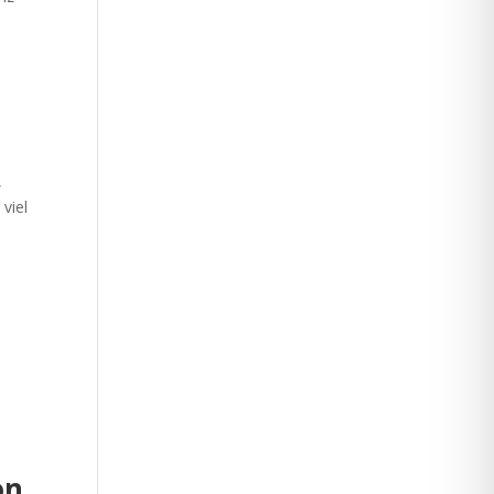
,
viel
ön