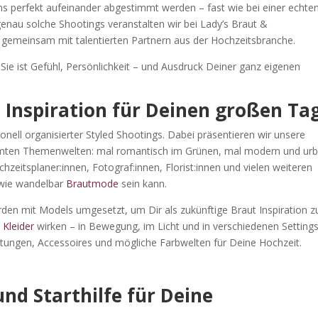
ions perfekt aufeinander abgestimmt werden – fast wie bei einer echte
 genau solche Shootings veranstalten wir bei Lady’s Braut &
emeinsam mit talentierten Partnern aus der Hochzeitsbranche.
ie ist Gefühl, Persönlichkeit – und Ausdruck Deiner ganz eigenen
e Inspiration für Deinen großen Ta
onell organisierter Styled Shootings. Dabei präsentieren wir unsere
mten Themenwelten: mal romantisch im Grünen, mal modern und ur
hzeitsplaner:innen, Fotograf:innen, Florist:innen und vielen weiteren
 wie wandelbar
Brautmode
sein kann.
den mit Models umgesetzt, um Dir als zukünftige Braut Inspiration z
e
Kleider
wirken – in Bewegung, im Licht und in verschiedenen Setting
htungen, Accessoires und mögliche Farbwelten für Deine Hochzeit.
und Starthilfe für Deine