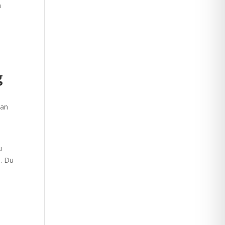
n
g
ban
u
s. Du