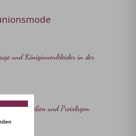
nionsmode
üge
und Königinnenkleider in der
ner
chtungen, Größen und Preislagen.
inden