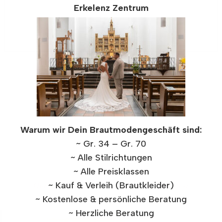
Erkelenz Zentrum
150 €
ab 150 km
Berechnungsgrundlage: Kürzeste Map-Route – bei
Vorlage des Personalausweises der Braut beim Kauf des
Kleides.
Warum wir Dein Brautmodengeschäft sind:
~ Gr. 34 – Gr. 70
~ Alle Stilrichtungen
~ Alle Preisklassen
Hochzeitskleid in besonderen Räumen
~ Kauf & Verleih (Brautkleider)
~ Kostenlose & persönliche Beratung
~ Herzliche Beratung