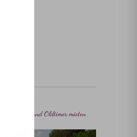
Heiraten und
Oldtimer
mieten