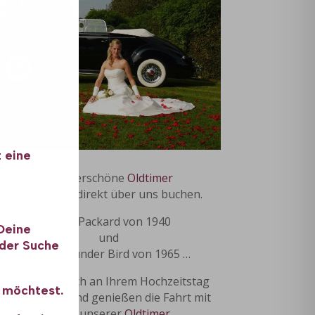
 eine
Wunderschöne
Oldtimer
können Sie direkt über uns buchen.
Einen Packard von 1940
 Deine
und
 der Suche
einen Thunder Bird von 1965 …
Lassen Sie sich an Ihrem Hochzeitstag
n möchtest.
verwöhnen und genießen die Fahrt mit
einem unserer
Oldtimer
.