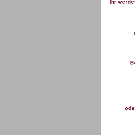
Ihr werde
B
ode