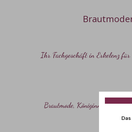
Brautmode
Ihr Fachgeschäft in Erkelenz für
Wi
Brautmode
, Königinnenmode u
​Da