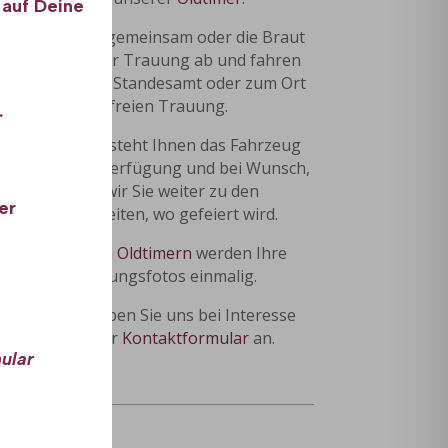
 auf Deine
Wir holen Sie gemeinsam oder die Braut
alleine, vor der Trauung ab und fahren
Sie zur Kirche, Standesamt oder zum Ort
der freien Trauung.
.
Im Anschluss steht Ihnen das Fahrzeug
für Fotos zur Verfügung und bei Wunsch,
fahren wir Sie weiter zu den
er
Räumlichkeiten, wo gefeiert wird.
Mit unseren
Oldtimern
werden Ihre
Erinnerungsfotos einmalig.
Gerne schreiben Sie uns bei Interesse
über unser
Kontaktformular
an.
ular