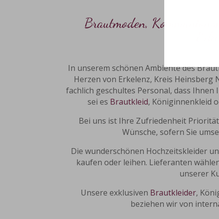
Brautmoden
,
Kommunions
Erke
In unserem schönen Ambiente des Braut
Herzen von Erkelenz, Kreis Heinsberg 
fachlich geschultes Personal, dass Ihne
sei es
Brautkleid
, Königinnenkleid 
Bei uns ist Ihre Zufriedenheit Prioritä
Wünsche, sofern Sie umset
Die wunderschönen Hochzeitskleider un
kaufen oder leihen. Lieferanten wähle
unserer K
Unsere exklusiven
Brautkleider
, Kön
beziehen wir von inter