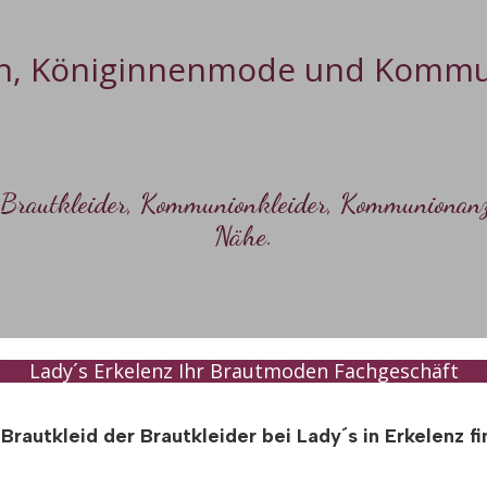
n
, Königinnenmode und
Kommu
Brautkleider
,
Kommunionkleider
,
Kommunionanz
Nähe.
r führen für Sie eine große Auswahl wunderschö
Lady´s Erkelenz Ihr Brautmoden Fachgeschäft
nd
Kommunionmode
in vielen verschiedenen Stilri
s
Brautkleid der Brautkleider bei Lady´s in Erkelenz f
Hochzeitskleider
ab Größe.34
bis Größe.64