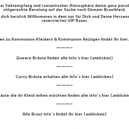
(auf Anfrage bis Gr. 70),
ei Sektempfang und romantischer Atmosphäre deine ganz persö
stilgerechte Beratung auf der Suche nach Deinem Brautkleid.
die Sie bei uns kaufen und leihen können.
 dich herzlich Willkommen in dem nur für Dich und Deine Herze
reservierten VIP Raum.
en zu Kommunion Kleidern & Kommunion Anzügen findet Ihr hier.
150 €
———-
Queere Bräute finden alle Info´s hier (anklicken)
fernungsrabatt auf dein Brautk
———-
Curvy Bräute erhalten alle Info´s hier (anklicken)
———-
50 €
äute die ihr Kleid leihen möchten finden alle Info´s hier (anklick
ab 50 km
———-
100 €
Alle Braut Info´s findet Ihr hier (anklicken)
ab 100 km