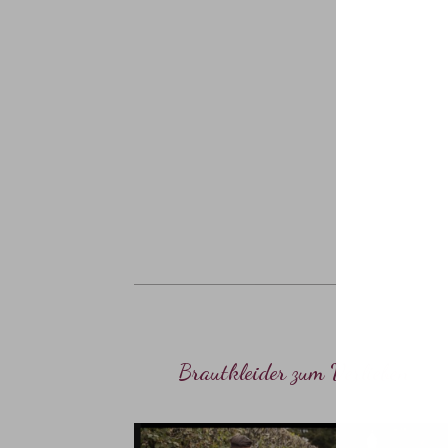
Brautkleider
zum Verlieben