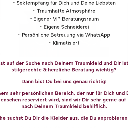
~ Sektempfang für Dich und Deine Liebsten
~ Traumhafte Atmosphäre
~ Eigener VIP Beratungsraum
~ Eigene Schneiderei
~ Persönliche Betreuung via WhatsApp
~ Klimatisiert
ist auf der Suche nach Deinem Traumkleid und Dir ist
Buchen Sie unsere romantischen Räume
stilgerechte & herzliche Beratung wichtig?
Unsere exclusiven Räumlichkeiten
Dann bist Du bei uns genau richtig!
können Sie für Ihre freie Trauung
und für besondere Erinnerungsfotos
nem sehr persönlichen Bereich, der nur für Dich und
buchen.
nschen reserviert wird, sind wir Dir sehr gerne auf
nach Deinem Traumkleid behilflich.
Profitieren Sie von unserem hausinternen
Ankleide-Service.
he suchst Du Dir die Kleider aus, die Du anprobiere
Gerne sprechen Sie uns diesbezüglich an.