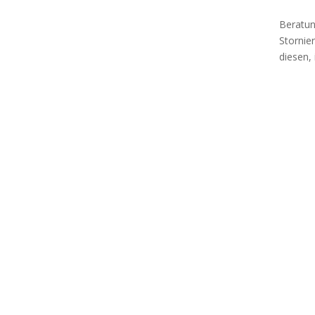
Beratun
Stornie
diesen,