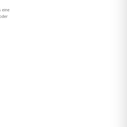
s eine
 oder